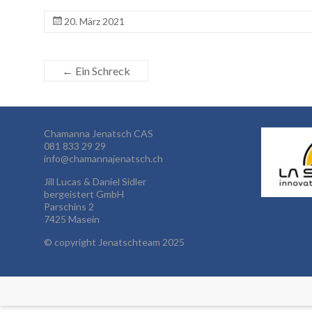
20. März 2021
←
Ein Schreck
Chamanna Jenatsch CAS
081 833 29 29
info@chamannajenatsch.ch
Jill Lucas & Daniel Sidler
bergeistert GmbH
Parschins 2
7425 Masein
©
copyright Jenatschteam 2025