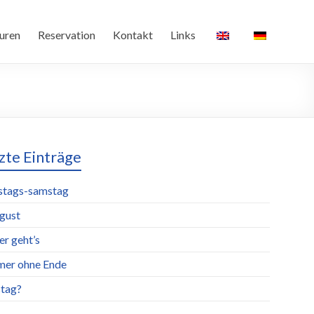
uren
Reservation
Kontakt
Links
zte Einträge
stags-samstag
ugust
er geht’s
er ohne Ende
tag?