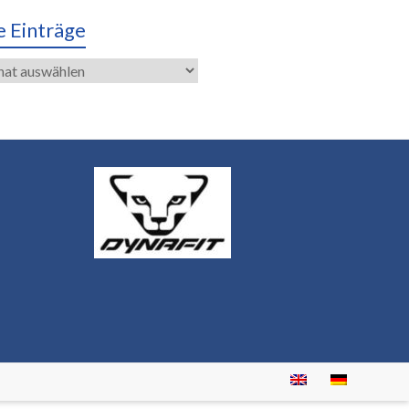
e Einträge
räge