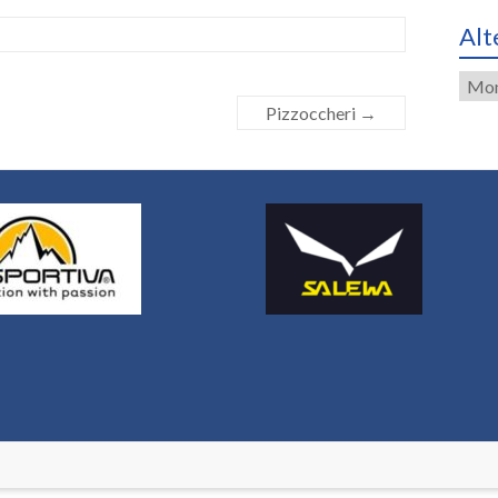
Alt
Alte
Eint
Pizzoccheri
→