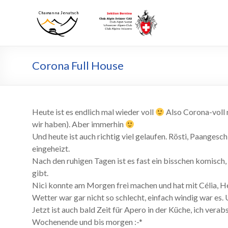
Zum
Inhalt
Chamanna
Chamanna
wechseln
Jenatsch
Jenatsch
CAS
Corona Full House
Heute ist es endlich mal wieder voll
Also Corona-voll n
wir haben). Aber immerhin
Und heute ist auch richtig viel gelaufen. Rösti, Paangesch
eingeheizt.
Nach den ruhigen Tagen ist es fast ein bisschen komisch,
gibt.
Nici konnte am Morgen frei machen und hat mit Célia, 
Wetter war gar nicht so schlecht, einfach windig war es.
Jetzt ist auch bald Zeit für Apero in der Küche, ich vera
Wochenende und bis morgen :-*