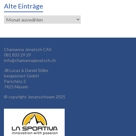
Alte Einträge
Alte
Einträge
Chamanna Jenatsch CAS
081 833 29 29
info@chamannajenatsch.ch
Jill Lucas & Daniel Sidler
bergeistert GmbH
Parschins 2
7425 Masein
©
copyright Jenatschteam 2025