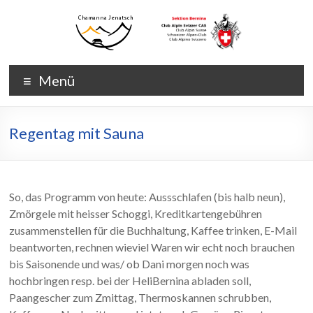
Zum
Inhalt
wechseln
Chamanna
Chamanna
Menü
Jenatsch
Jenatsch
CAS
Regentag mit Sauna
So, das Programm von heute: Aussschlafen (bis halb neun),
Zmörgele mit heisser Schoggi, Kreditkartengebühren
zusammenstellen für die Buchhaltung, Kaffee trinken, E-Mail
beantworten, rechnen wieviel Waren wir echt noch brauchen
bis Saisonende und was/ ob Dani morgen noch was
hochbringen resp. bei der HeliBernina abladen soll,
Paangescher zum Zmittag, Thermoskannen schrubben,