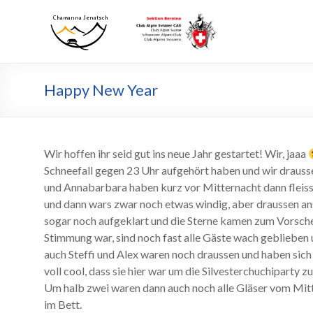
Zum
Inhalt
Chamanna
Chamanna
wechseln
Jenatsch
Jenatsch
CAS
Happy New Year
Wir hoffen ihr seid gut ins neue Jahr gestartet! Wir, jaaa
Schneefall gegen 23 Uhr aufgehört haben und wir drauss
und Annabarbara haben kurz vor Mitternacht dann fleissig
und dann wars zwar noch etwas windig, aber draussen ans
sogar noch aufgeklart und die Sterne kamen zum Vorschei
Stimmung war, sind noch fast alle Gäste wach geblieben 
auch Steffi und Alex waren noch draussen und haben sich m
voll cool, dass sie hier war um die Silvesterchuchiparty z
Um halb zwei waren dann auch noch alle Gläser vom Mi
im Bett.