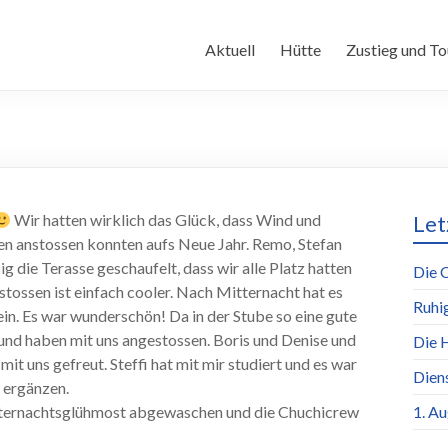
Aktuell
Hütte
Zustieg und To
Wir hatten wirklich das Glück, dass Wind und
Let
en anstossen konnten aufs Neue Jahr. Remo, Stefan
 die Terasse geschaufelt, dass wir alle Platz hatten
Die 
tossen ist einfach cooler. Nach Mitternacht hat es
Ruhi
n. Es war wunderschön! Da in der Stube so eine gute
und haben mit uns angestossen. Boris und Denise und
Die 
it uns gefreut. Steffi hat mit mir studiert und es war
Dien
u ergänzen.
tternachtsglühmost abgewaschen und die Chuchicrew
1. A