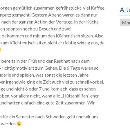
rgen gemütlich zusammen gefrühstückt, viel Kaffee
Alt
enputz gemacht. Gestern Abend waren es dann nur
Alte
 nach der ganzen Action der Vortage. In der Küche
Eint
en spontan noch zu Besuch und zwei
g bekommen und mit um den Küchentisch sitzen. Also
n am Küchtentisch sitze, sieht er richtig winzig aus, da
bereits in der Früh und der Rest hat nach dem
 richtig motiviert zum Gehen. Die 6 Tage waren so
uderle und spielen, was sonst die letzten Jahre
er irgendwie ging die Zeit auch viel zu schnell vorbei.
age und nicht 6 oder 7 und komisch, dass es schon
 oben, vor allem nicht, wenn alle „Hüttenhilfen“ eher
t und hatten einfach eine gute Zeit zusammen. Wir
un für ein Semester nach Schweden geht und wir uns
n werden