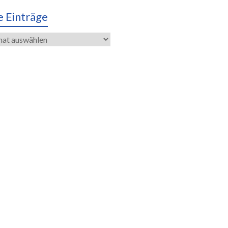
e Einträge
räge