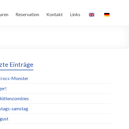
uren
Reservation
Kontakt
Links
zte Einträge
Crocs-Monster
ger!
Hüttenzombies
stags-samstag
ugust