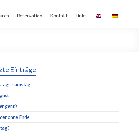
uren
Reservation
Kontakt
Links
zte Einträge
stags-samstag
ugust
er geht’s
er ohne Ende
tag?