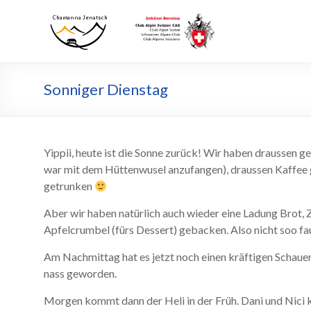
Zum
Inhalt
Chamanna
Chamanna
wechseln
Jenatsch
Jenatsch
CAS
Sonniger Dienstag
Yippii, heute ist die Sonne zurück! Wir haben draussen g
war mit dem Hüttenwusel anzufangen), draussen Kaffee
getrunken
Aber wir haben natürlich auch wieder eine Ladung Brot, Z
Apfelcrumbel (fürs Dessert) gebacken. Also nicht soo faul 
Am Nachmittag hat es jetzt noch einen kräftigen Schauer 
nass geworden.
Morgen kommt dann der Heli in der Früh. Dani und Nici k