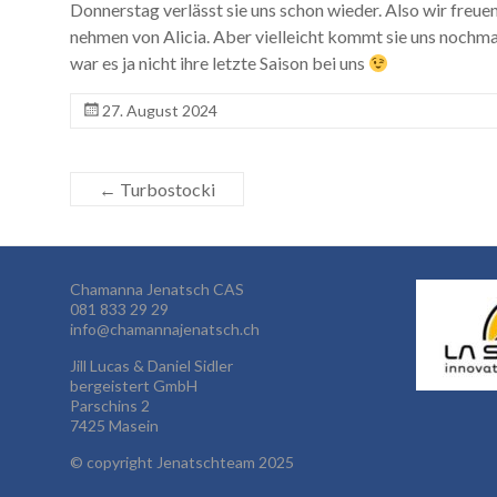
Donnerstag verlässt sie uns schon wieder. Also wir freue
nehmen von Alicia. Aber vielleicht kommt sie uns noch
war es ja nicht ihre letzte Saison bei uns
27. August 2024
←
Turbostocki
Chamanna Jenatsch CAS
081 833 29 29
info@chamannajenatsch.ch
Jill Lucas & Daniel Sidler
bergeistert GmbH
Parschins 2
7425 Masein
©
copyright Jenatschteam 2025