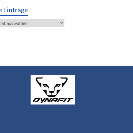
e Einträge
räge