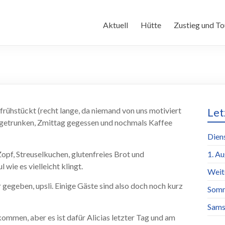
Aktuell
Hütte
Zustieg und To
efrühstückt (recht lange, da niemand von uns motiviert
Let
 getrunken, Zmittag gegessen und nochmals Kaffee
Dien
opf, Streuselkuchen, glutenfreies Brot und
1. A
wie es vielleicht klingt.
Weit
gegeben, upsli. Einige Gäste sind also doch noch kurz
Somm
Sams
ommen, aber es ist dafür Alicias letzter Tag und am