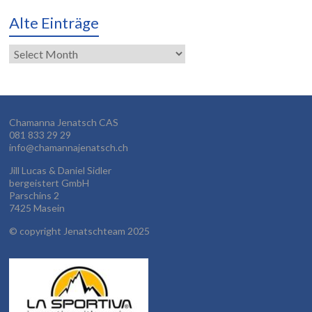
Alte Einträge
Alte
Einträge
Chamanna Jenatsch CAS
081 833 29 29
info@chamannajenatsch.ch
Jill Lucas & Daniel Sidler
bergeistert GmbH
Parschins 2
7425 Masein
©
copyright Jenatschteam 2025