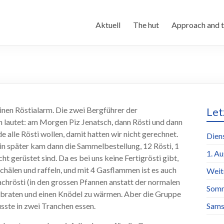
Aktuell
The hut
Approach and t
einen Röstialarm. Die zwei Bergführer der
Let
an lautet: am Morgen Piz Jenatsch, dann Rösti und dann
 alle Rösti wollen, damit hatten wir nicht gerechnet.
Dien
in später kam dann die Sammelbestellung, 12 Rösti, 1
1. A
ht gerüstet sind. Da es bei uns keine Fertigrösti gibt,
schälen und raffeln, und mit 4 Gasflammen ist es auch
Weit
chrösti (in den grossen Pfannen anstatt der normalen
Somm
u braten und einen Knödel zu wärmen. Aber die Gruppe
sste in zwei Tranchen essen.
Sams