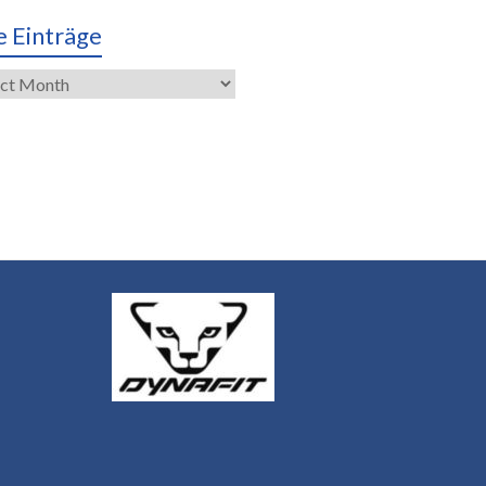
e Einträge
räge