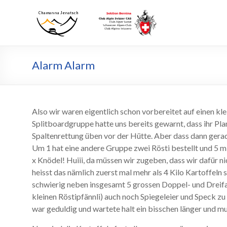
Skip
to
Chamanna
Chamanna
content
Jenatsch
Jenatsch
CAS
Alarm Alarm
Also wir waren eigentlich schon vorbereitet auf einen kl
Splitboardgruppe hatte uns bereits gewarnt, dass ihr Pl
Spaltenrettung üben vor der Hütte. Aber dass dann gerade
Um 1 hat eine andere Gruppe zwei Rösti bestellt und 5 m
x Knödel! Huiii, da müssen wir zugeben, dass wir dafür nic
heisst das nämlich zuerst mal mehr als 4 Kilo Kartoffeln 
schwierig neben insgesamt 5 grossen Doppel- und Dreifa
kleinen Röstipfännli) auch noch Spiegeleier und Speck z
war geduldig und wartete halt ein bisschen länger und mu