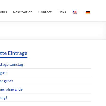
ours
Reservation
Contact
Links
zte Einträge
stags-samstag
ugust
er geht’s
er ohne Ende
tag?