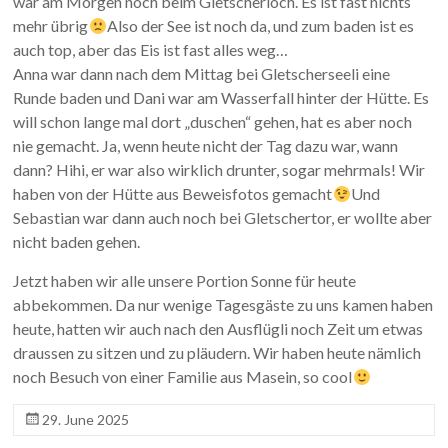
war am Morgen noch beim Gletscherloch. Es ist fast nichts
mehr übrig
Also der See ist noch da, und zum baden ist es
auch top, aber das Eis ist fast alles weg…
Anna war dann nach dem Mittag bei Gletscherseeli eine
Runde baden und Dani war am Wasserfall hinter der Hütte. Es
will schon lange mal dort „duschen“ gehen, hat es aber noch
nie gemacht. Ja, wenn heute nicht der Tag dazu war, wann
dann? Hihi, er war also wirklich drunter, sogar mehrmals! Wir
haben von der Hütte aus Beweisfotos gemacht
Und
Sebastian war dann auch noch bei Gletschertor, er wollte aber
nicht baden gehen.
Jetzt haben wir alle unsere Portion Sonne für heute
abbekommen. Da nur wenige Tagesgäste zu uns kamen haben
heute, hatten wir auch nach den Ausflügli noch Zeit um etwas
draussen zu sitzen und zu pläudern. Wir haben heute nämlich
noch Besuch von einer Familie aus Masein, so cool
29. June 2025