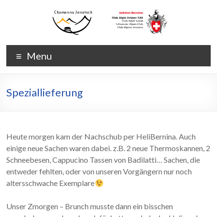
Skip
to
content
Chamanna
Chamanna
Menu
Jenatsch
Jenatsch
CAS
Speziallieferung
Heute morgen kam der Nachschub per HeliBernina. Auch
einige neue Sachen waren dabei. z.B. 2 neue Thermoskannen, 2
Schneebesen, Cappucino Tassen von Badilatti… Sachen, die
entweder fehlten, oder von unseren Vorgängern nur noch
altersschwache Exemplare
Unser Zmorgen – Brunch musste dann ein bisschen