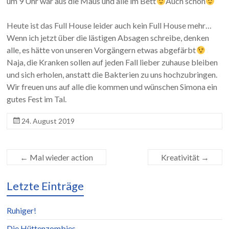
um 9 Uhr war aus die Maus und alle im Bett
Auch schön
Heute ist das Full House leider auch kein Full House mehr…
Wenn ich jetzt über die lästigen Absagen schreibe, denken
alle, es hätte von unseren Vorgängern etwas abgefärbt
Naja, die Kranken sollen auf jeden Fall lieber zuhause bleiben
und sich erholen, anstatt die Bakterien zu uns hochzubringen.
Wir freuen uns auf alle die kommen und wünschen Simona ein
gutes Fest im Tal.
24. August 2019
←
Mal wieder action
Kreativität
→
Letzte Einträge
Ruhiger!
Die Hüttenzombies