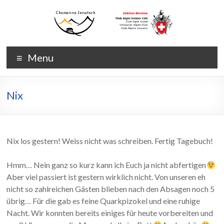
Skip
to
content
Chamanna
Chamanna
Menu
Jenatsch
Jenatsch
CAS
Nix
Nix los gestern! Weiss nicht was schreiben. Fertig Tagebuch!
Hmm… Nein ganz so kurz kann ich Euch ja nicht abfertigen
Aber viel passiert ist gestern wirklich nicht. Von unseren eh
nicht so zahlreichen Gästen blieben nach den Absagen noch 5
übrig… Für die gab es feine Quarkpizokel und eine ruhige
Nacht. Wir konnten bereits einiges für heute vorbereiten und