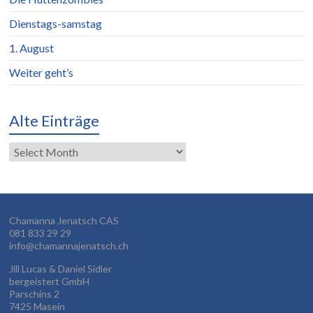
Dienstags-samstag
1. August
Weiter geht’s
Alte Einträge
Alte
Einträge
Chamanna Jenatsch CAS
081 833 29 29
info@chamannajenatsch.ch
Jill Lucas & Daniel Sidler
bergeistert GmbH
Parschins 2
7425 Masein