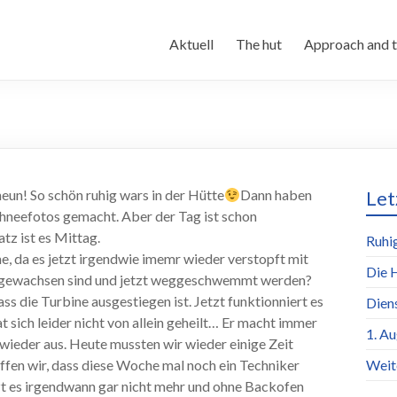
Aktuell
The hut
Approach and t
eun! So schön ruhig wars in der Hütte
Dann haben
Let
chneefotos gemacht. Aber der Tag ist schon
tz ist es Mittag.
Ruhi
, da es jetzt irgendwie imemr wieder verstopft mit
Die 
en gewachsen sind und jetzt weggeschwemmt werden?
ss die Turbine ausgestiegen ist. Jetzt funktionniert es
Dien
 sich leider nicht von allein geheilt… Er macht immer
1. A
 wieder aus. Heute mussten wir wieder einige Zeit
ffen wir, dass diese Woche mal noch ein Techniker
Weit
zt es irgendwann gar nicht mehr und ohne Backofen