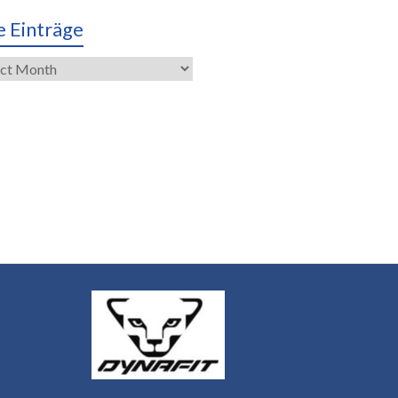
e Einträge
räge