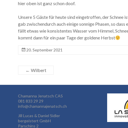
hier oben ist ganz schon doof.
Unsere 5 Gäste für heute sind eingetroffen, der Schnee i
gab zwischendurch auch einige sonnige Phasen, so dass es
fällt etwas wie konsistentes Wasser vom Himmel, Schne
kommt dann für ein paar Tage der goldene Herbst
20. September 2021
←
Wilbert
Chamanna Jenatsch CAS
081 833 29 29
info@chamannajenatsch.ch
Jill Lucas & Daniel Sidler
bergeistert GmbH
Parschins 2