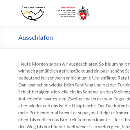
Skip
to
Chamanna
Chamanna
content
Jenatsch
Jenatsch
CAS
Ausschlafen
Heute Morgen haben wir ausgeschlafen. So bis um halb n
wir noch gemüütlich gefrühstückt und ein paar schöne S
bedeutend kürzer wenn er nicht um 6 Uhr anfängt. Ratz fa
Dani war schon wieder beim Sandfang und bei der Turbine
Schlabberalgen, die vielleicht im Sommer an den Stein
Auf jedenfall war es zum Zweiten mal in ein paar Tagen da
aber wieder und das ist die Hauptsache. Der Backofen hat
mehr Probleme, mal brennt er super, mal steigt er immer
üben, bis endlich das Brot reinkommen konnte… Jetzt ho
den Weg bis hochfindet, weil wenn es so weitergeht, fun