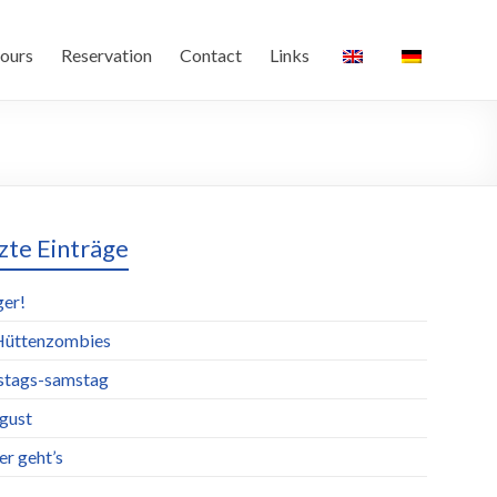
ours
Reservation
Contact
Links
zte Einträge
ger!
Hüttenzombies
stags-samstag
ugust
er geht’s