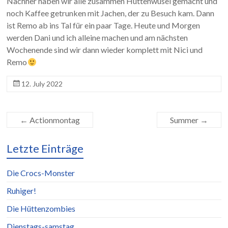
Nachher haben wir alle zusammen Hüttenwusel gemacht und
noch Kaffee getrunken mit Jachen, der zu Besuch kam. Dann
ist Remo ab ins Tal für ein paar Tage. Heute und Morgen
werden Dani und ich alleine machen und am nächsten
Wochenende sind wir dann wieder komplett mit Nici und
Remo
12. July 2022
←
Actionmontag
Summer
→
Letzte Einträge
Die Crocs-Monster
Ruhiger!
Die Hüttenzombies
Dienstags-samstag