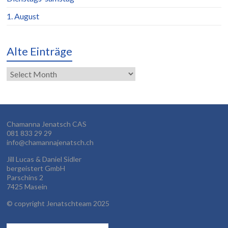
1. August
Alte Einträge
Alte
Einträge
Chamanna Jenatsch CAS
081 833 29 29
info@chamannajenatsch.ch
Jill Lucas & Daniel Sidler
bergeistert GmbH
Parschins 2
7425 Masein
©
copyright Jenatschteam 2025