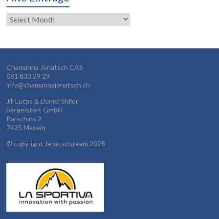
Alte
Einträge
Chamanna Jenatsch CAS
081 833 29 29
info@chamannajenatsch.ch
Jill Lucas & Daniel Sidler
bergeistert GmbH
Parschins 2
7425 Masein
©
copyright Jenatschteam 2025