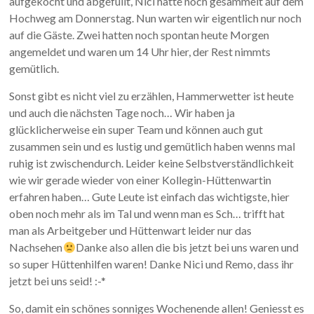
aufgekocht und abgefüllt, Nici hatte noch gesammelt auf dem
Hochweg am Donnerstag. Nun warten wir eigentlich nur noch
auf die Gäste. Zwei hatten noch spontan heute Morgen
angemeldet und waren um 14 Uhr hier, der Rest nimmts
gemütlich.
Sonst gibt es nicht viel zu erzählen, Hammerwetter ist heute
und auch die nächsten Tage noch… Wir haben ja
glücklicherweise ein super Team und können auch gut
zusammen sein und es lustig und gemütlich haben wenns mal
ruhig ist zwischendurch. Leider keine Selbstverständlichkeit
wie wir gerade wieder von einer Kollegin-Hüttenwartin
erfahren haben… Gute Leute ist einfach das wichtigste, hier
oben noch mehr als im Tal und wenn man es Sch… trifft hat
man als Arbeitgeber und Hüttenwart leider nur das
Nachsehen
Danke also allen die bis jetzt bei uns waren und
so super Hüttenhilfen waren! Danke Nici und Remo, dass ihr
jetzt bei uns seid! :-*
So, damit ein schönes sonniges Wochenende allen! Geniesst es