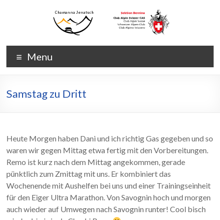
Skip
to
content
Chamanna
Chamanna
Menu
Jenatsch
Jenatsch
CAS
Samstag zu Dritt
Heute Morgen haben Dani und ich richtig Gas gegeben und so
waren wir gegen Mittag etwa fertig mit den Vorbereitungen.
Remo ist kurz nach dem Mittag angekommen, gerade
pünktlich zum Zmittag mit uns. Er kombiniert das
Wochenende mit Aushelfen bei uns und einer Trainingseinheit
für den Eiger Ultra Marathon. Von Savognin hoch und morgen
auch wieder auf Umwegen nach Savognin runter! Cool bisch