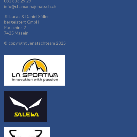
081 833 29 29
info@chamannajenatsch.ch
Jill Lucas & Daniel Sidler
bergeistert GmbH
Parschins 2
7425 Masein
©
copyright Jenatschteam 2025