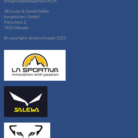
info@chamannajenatsch.ch
Jill Lucas & Daniel Sidler
bergeistert GmbH
Parschins 2
7425 Masein
©
copyright Jenatschteam 2025