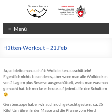
Zum
Inhalt
wechseln
Chamanna
Chamanna
Menü
Jenatsch
Jenatsch
CAS
Hütten-Workout – 21.Feb
Ja, so bleibt man auch fit: Wolldecken ausschütteln!
Eigentlich nichts besonderes, aber wenn man alle Wolldecken
von 2 Lagern plus Reserve ausgeschüttelt, weiss man was man
gemacht hat. Ich merke es heute auf jedenfall in den Schultern
Gerstensuppe haben wir auch noch gekocht gestern: ca. 25
Kilo! Umrühren in der Masse und die Pfanne vom Herd