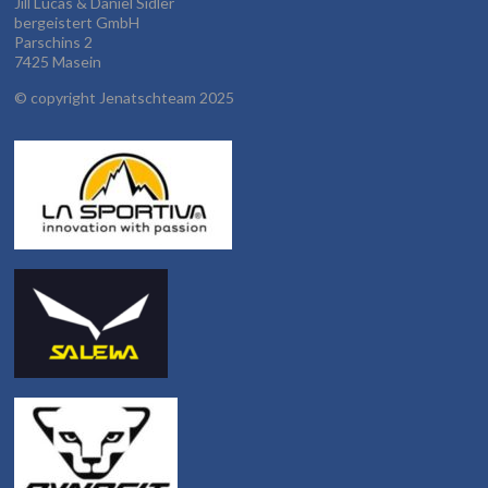
Jill Lucas & Daniel Sidler
bergeistert GmbH
Parschins 2
7425 Masein
©
copyright Jenatschteam 2025