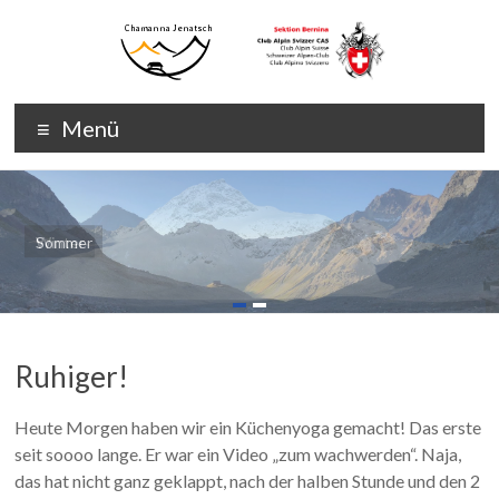
Zum
Inhalt
wechseln
Chamanna
Chamanna
Menü
Jenatsch
Jenatsch
CAS
Sommer
Winter
Ruhiger!
Heute Morgen haben wir ein Küchenyoga gemacht! Das erste
seit soooo lange. Er war ein Video „zum wachwerden“. Naja,
das hat nicht ganz geklappt, nach der halben Stunde und den 2