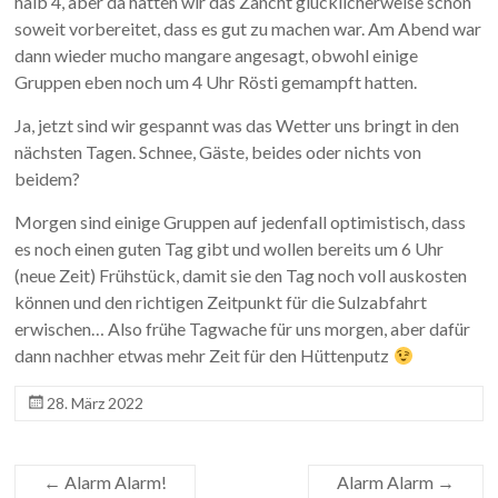
halb 4, aber da hatten wir das Zancht glücklicherweise schon
soweit vorbereitet, dass es gut zu machen war. Am Abend war
dann wieder mucho mangare angesagt, obwohl einige
Gruppen eben noch um 4 Uhr Rösti gemampft hatten.
Ja, jetzt sind wir gespannt was das Wetter uns bringt in den
nächsten Tagen. Schnee, Gäste, beides oder nichts von
beidem?
Morgen sind einige Gruppen auf jedenfall optimistisch, dass
es noch einen guten Tag gibt und wollen bereits um 6 Uhr
(neue Zeit) Frühstück, damit sie den Tag noch voll auskosten
können und den richtigen Zeitpunkt für die Sulzabfahrt
erwischen… Also frühe Tagwache für uns morgen, aber dafür
dann nachher etwas mehr Zeit für den Hüttenputz
28. März 2022
←
Alarm Alarm!
Alarm Alarm
→