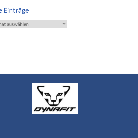
e Einträge
räge