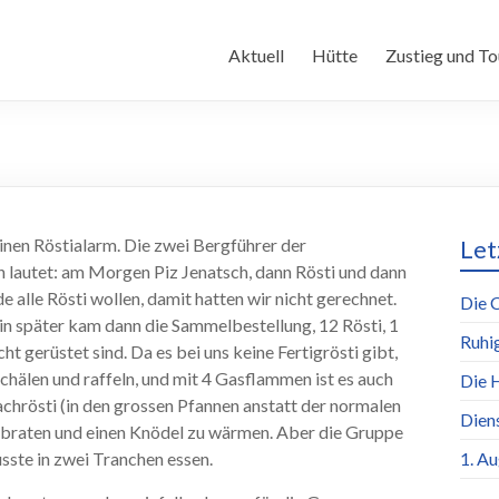
Aktuell
Hütte
Zustieg und To
einen Röstialarm. Die zwei Bergführer der
Let
an lautet: am Morgen Piz Jenatsch, dann Rösti und dann
 alle Rösti wollen, damit hatten wir nicht gerechnet.
Die 
in später kam dann die Sammelbestellung, 12 Rösti, 1
Ruhi
ht gerüstet sind. Da es bei uns keine Fertigrösti gibt,
schälen und raffeln, und mit 4 Gasflammen ist es auch
Die 
chrösti (in den grossen Pfannen anstatt der normalen
Dien
u braten und einen Knödel zu wärmen. Aber die Gruppe
sste in zwei Tranchen essen.
1. A