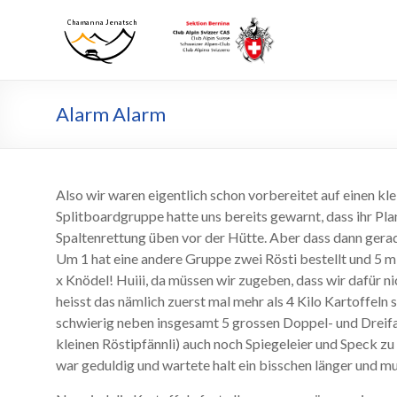
Zum
Inhalt
Chamanna
Chamanna
wechseln
Jenatsch
Jenatsch
CAS
Alarm Alarm
Also wir waren eigentlich schon vorbereitet auf einen kl
Splitboardgruppe hatte uns bereits gewarnt, dass ihr Pl
Spaltenrettung üben vor der Hütte. Aber dass dann gerade
Um 1 hat eine andere Gruppe zwei Rösti bestellt und 5 m
x Knödel! Huiii, da müssen wir zugeben, dass wir dafür nic
heisst das nämlich zuerst mal mehr als 4 Kilo Kartoffeln 
schwierig neben insgesamt 5 grossen Doppel- und Dreifa
kleinen Röstipfännli) auch noch Spiegeleier und Speck z
war geduldig und wartete halt ein bisschen länger und mu