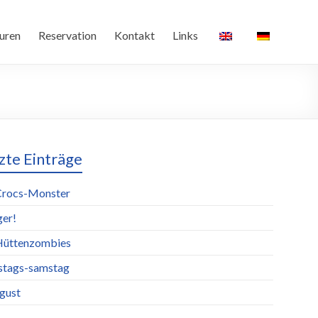
uren
Reservation
Kontakt
Links
zte Einträge
Crocs-Monster
ger!
Hüttenzombies
stags-samstag
ugust