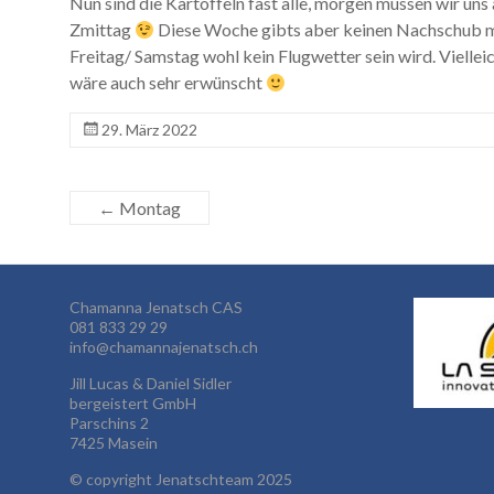
Nun sind die Kartoffeln fast alle, morgen müssen wir uns
Zmittag
Diese Woche gibts aber keinen Nachschub meh
Freitag/ Samstag wohl kein Flugwetter sein wird. Viellei
wäre auch sehr erwünscht
29. März 2022
←
Montag
Chamanna Jenatsch CAS
081 833 29 29
info@chamannajenatsch.ch
Jill Lucas & Daniel Sidler
bergeistert GmbH
Parschins 2
7425 Masein
©
copyright Jenatschteam 2025