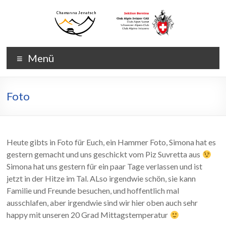
Zum
Inhalt
wechseln
Chamanna
Chamanna
Menü
Jenatsch
Jenatsch
CAS
Foto
Heute gibts in Foto für Euch, ein Hammer Foto, Simona hat es
gestern gemacht und uns geschickt vom Piz Suvretta aus
Simona hat uns gestern für ein paar Tage verlassen und ist
jetzt in der Hitze im Tal. ALso irgendwie schön, sie kann
Familie und Freunde besuchen, und hoffentlich mal
ausschlafen, aber irgendwie sind wir hier oben auch sehr
happy mit unseren 20 Grad Mittagstemperatur