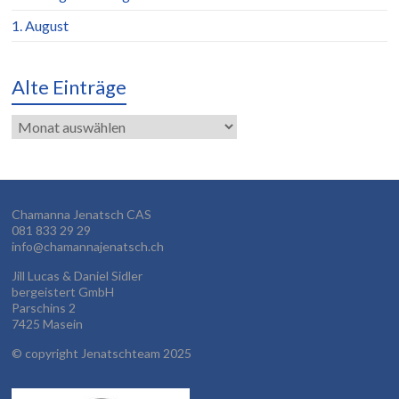
1. August
Alte Einträge
Alte
Einträge
Chamanna Jenatsch CAS
081 833 29 29
info@chamannajenatsch.ch
Jill Lucas & Daniel Sidler
bergeistert GmbH
Parschins 2
7425 Masein
©
copyright Jenatschteam 2025