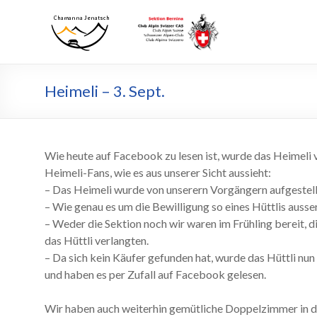
Zum
Inhalt
Chamanna
Chamanna
wechseln
Jenatsch
Jenatsch
CAS
Heimeli – 3. Sept.
Wie heute auf Facebook zu lesen ist, wurde das Heimeli ve
Heimeli-Fans, wie es aus unserer Sicht aussieht:
– Das Heimeli wurde von unserern Vorgängern aufgestellt
– Wie genau es um die Bewilligung so eines Hüttlis ausser
– Weder die Sektion noch wir waren im Frühling bereit, 
das Hüttli verlangten.
– Da sich kein Käufer gefunden hat, wurde das Hüttli nu
und haben es per Zufall auf Facebook gelesen.
Wir haben auch weiterhin gemütliche Doppelzimmer in d