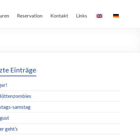
uren
Reservation
Kontakt
Links
zte Einträge
ger!
Hüttenzombies
stags-samstag
ugust
er geht’s