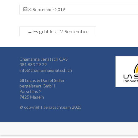
3. September 2019
←
Es geht los – 2. September
Chamanna Jenatsch CAS
081 833 29 29
info@chamannajenatsch.ch
Jill Lucas & Daniel Sidler
bergeistert GmbH
Parschins 2
7425 Masein
©
copyright Jenatschteam 2025