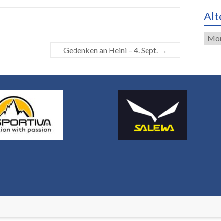
Alt
Alte
Eint
Gedenken an Heini – 4. Sept.
→