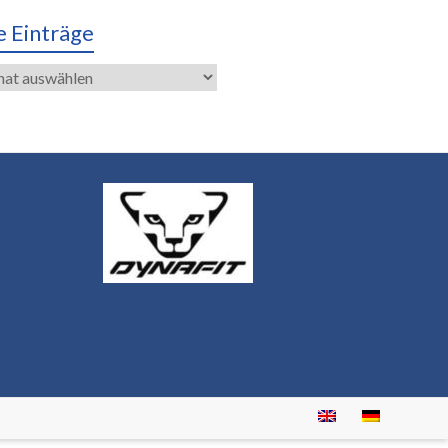
e Einträge
räge