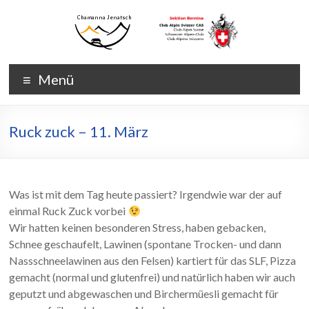
Zum
Inhalt
wechseln
Chamanna
Chamanna
Menü
Jenatsch
Jenatsch
CAS
Ruck zuck – 11. März
Was ist mit dem Tag heute passiert? Irgendwie war der auf
einmal Ruck Zuck vorbei
Wir hatten keinen besonderen Stress, haben gebacken,
Schnee geschaufelt, Lawinen (spontane Trocken- und dann
Nassschneelawinen aus den Felsen) kartiert für das SLF, Pizza
gemacht (normal und glutenfrei) und natürlich haben wir auch
geputzt und abgewaschen und Birchermüesli gemacht für