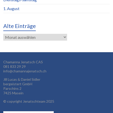
1. August
Alte Einträge
Alte
Einträge
Chamanna Jenatsch CAS
081 833 29 29
info@chamannajenatsch.ch
Jill Lucas & Daniel Sidler
bergeistert GmbH
Parschins 2
7425 Masein
©
copyright Jenatschteam 2025