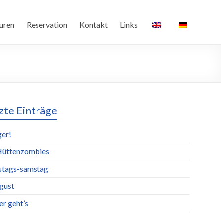
uren
Reservation
Kontakt
Links
zte Einträge
ger!
Hüttenzombies
stags-samstag
ugust
er geht’s