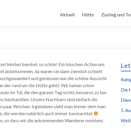
Aktuell
Hütte
Zustieg und To
bel bimbel bambel, so schön! Ein bisschen Action um
Let
l abbekommen, da waren sie dann ziemlich schnell
 hochgewandert und geniessen nun die schöne Aussicht
Ruhi
un der rund um die Hütte geht). Wir haben schon
Die 
 Leute im Tal, die den ganzen Tag nichts besseres zu tun
zu beobachten. Unsere Nachbarn sind einfach die
Dien
 ein paar Wochen. Irgendwen sieht man immer dem man
1. A
, die werden natürlich auch immer beobachtet
che, so dass wir die ankommenden Wanderer meistens
Weit