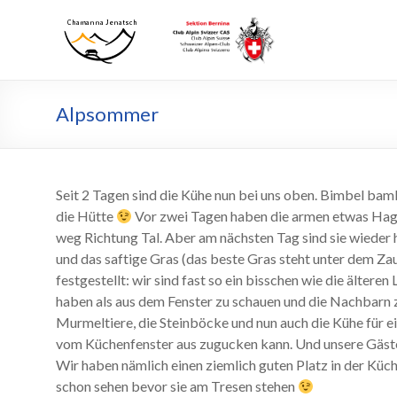
Zum
Inhalt
Chamanna
Chamanna
wechseln
Jenatsch
Jenatsch
CAS
Alpsommer
Seit 2 Tagen sind die Kühe nun bei uns oben. Bimbel bam
die Hütte
Vor zwei Tagen haben die armen etwas Hage
weg Richtung Tal. Aber am nächsten Tag sind sie wieder
und das saftige Gras (das beste Gras steht unter dem Za
festgestellt: wir sind fast so ein bisschen wie die älteren
haben als aus dem Fenster zu schauen und die Nachbarn 
Murmeltiere, die Steinböcke und nun auch die Kühe für
vom Küchenfenster aus zugucken kann. Und unsere Gäste
Wir haben nämlich einen ziemlich guten Platz in der Kü
schon sehen bevor sie am Tresen stehen