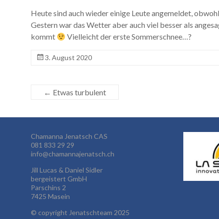
Heute sind auch wieder einige Leute angemeldet, obwohl 
Gestern war das Wetter aber auch viel besser als angesa
kommt
Vielleicht der erste Sommerschnee…?
3. August 2020
←
Etwas turbulent
Chamanna Jenatsch CAS
081 833 29 29
info@chamannajenatsch.ch
Jill Lucas & Daniel Sidler
bergeistert GmbH
Parschins 2
7425 Masein
©
copyright Jenatschteam 2025