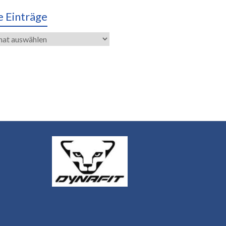
e Einträge
räge