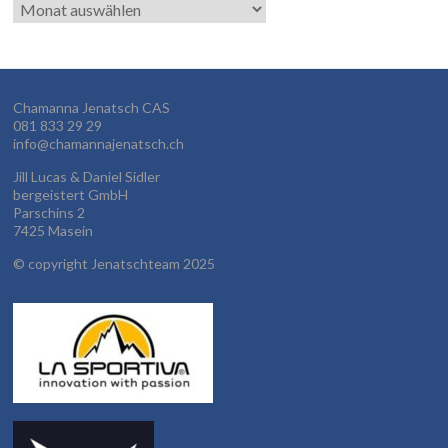
Alte
Einträge
Chamanna Jenatsch CAS
081 833 29 29
info@chamannajenatsch.ch
Jill Lucas & Daniel Sidler
bergeistert GmbH
Parschins 2
7425 Masein
©
copyright Jenatschteam 2025