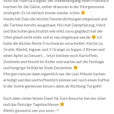
Sicht zur Fuorcla d’Agnel, der Sonnenaufgang beim Frühstück
machen für die Gäste, selber draussen in der Morgensonne
zmörgeln. Es ist einfach immer wieder schön
Heute hat Dani die letzten Fensterdichtungen eingebaut und
die Turbine bereits ausgebaut. Nici hat Dampfabzug, Herd
und Backofen geschrubbt wie wild, sooo geglänzt hat der
Ofen glaub nicht mehr seit er neu eingebaut wurde
Ich
habe die letzten Reste Frischwaren verarbeitet: Kürbis zu
Gratin, Rüebli, Ingwer und 1 Orange zu Suppe, 2 Birnen und
einen Apfel zu Dessert… Jetzt bleiben noch Kartoffeln,
Zwiebeln und Knobli im Keller und warten auf die Festtage
und hungrige Skitüürler Ende Dezember
Morgen müssen dann eigentlich nur die Last Minute Sachen
erledigt werden und hoffentlich können wir noch einen Kaffee
in der Sonne geniessen bevors dann ab Richtung Tal geht!
Euch allen vielen lieben Dank für Eure Besuche bei uns oben
und das fleissige Tagebuchlesen
Bleibt gesund & see you soon :-*