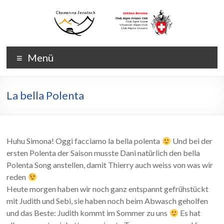
Zum
Inhalt
wechseln
Chamanna
Chamanna
Menü
Jenatsch
Jenatsch
CAS
La bella Polenta
Huhu Simona! Oggi facciamo la bella polenta
Und bei der
ersten Polenta der Saison musste Dani natürlich den bella
Polenta Song anstellen, damit Thierry auch weiss von was wir
reden
Heute morgen haben wir noch ganz entspannt gefrühstückt
mit Judith und Sebi, sie haben noch beim Abwasch geholfen
und das Beste: Judith kommt im Sommer zu uns
Es hat