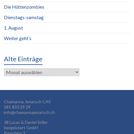
Die Hüttenzombies
Dienstags-samstag
1. August
Weiter geht’s
Alte Einträge
Alte
Einträge
Chamanna Jenatsch CAS
081 833 29 29
info@chamannajenatsch.ch
Jill Lucas & Daniel Sidler
bergeistert GmbH
Parschins 2