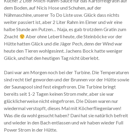
Küche! 2 Liter Milch-Rahm-Sauce für das Kartoffelgratin auf
dem Boden, auf Nicis Hose und Schuhen, auf der
Nähmaschine, unserer To Do Liste usw. Glück dass nichts
weiter passiert ist, aber 2 Liter Rahm im Eimer und wir eine
halbe Stunde am Putzen… Naja, es gab trotzdem Gratin zum
Znacht
Aber ohne Leberli heute, die Steinböcke vor der
Hütte hatten Glück und die Jäger Pech, denn der Wind war
heute den Tieren wohlgesinnt. Jachens Bock hatte weniger
Glück, und hat den heutigen Tag nicht überlebt.
Dani war am Morgen noch bei der Turbine. Die Temperaturen
sind recht tief geworden und der Brunnen vor der Hütte sowie
der Saunapool sind fest eingefroren. Die Turbine bringt
bereits seit 1-2 Tagen keinen Strom mehr, aber sie war
glücklicherweise nicht eingefroren. DIe Düsen waren nur
wiedermal verstopft, dieses Mal mit Köcherfliegenlarven!
Was die da wohl gesucht haben? Dani hat sie natürlich befreit
und wieder in den Bach entlassen und wir haben wieder Full
Power Strom in der Hütte.