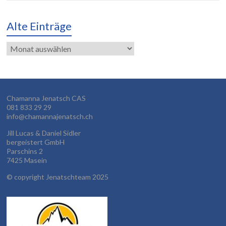
Alte Einträge
Alte
Einträge
Chamanna Jenatsch CAS
081 833 29 29
info@chamannajenatsch.ch
Jill Lucas & Daniel Sidler
bergeistert GmbH
Parschins 2
7425 Masein
©
copyright Jenatschteam 2025