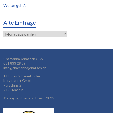
Weiter geht’s
Alte Einträge
Alte
Einträge
Chamanna Jenatsch CAS
081 833 29 29
info@chamannajenatsch.ch
Jill Lucas & Daniel Sidler
bergeistert GmbH
Parschins 2
7425 Masein
©
copyright Jenatschteam 2025