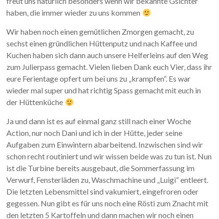
freut uns natürlich besonders wenn wir bekannte Gsichter
haben, die immer wieder zu uns kommen
Wir haben noch einen gemütlichen Zmorgen gemacht, zu
sechst einen gründlichen Hüttenputz und nach Kaffee und
Kuchen haben sich dann auch unsere Helferleins auf den Weg
zum Julierpass gemacht. Vielen lieben Dank euch Vier, dass ihr
eure Ferientage opfert um bei uns zu „krampfen“. Es war
wieder mal super und hat richtig Spass gemacht mit euch in
der Hüttenküche
Ja und dann ist es auf einmal ganz still nach einer Woche
Action, nur noch Dani und ich in der Hütte, jeder seine
Aufgaben zum Einwintern abarbeitend. Inzwischen sind wir
schon recht routiniert und wir wissen beide was zu tun ist. Nun
ist die Turbine bereits ausgebaut, die Sommerfassung im
Verwurf, Fensterläden zu, Waschmachine und „Luigi“ entleert.
Die letzten Lebensmittel sind vakumiert, eingefroren oder
gegessen. Nun gibt es für uns noch eine Rösti zum Znacht mit
den letzten 5 Kartoffeln und dann machen wir noch einen