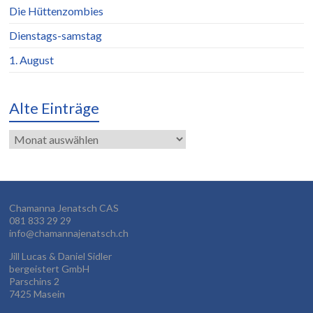
Die Hüttenzombies
Dienstags-samstag
1. August
Alte Einträge
Alte
Einträge
Chamanna Jenatsch CAS
081 833 29 29
info@chamannajenatsch.ch
Jill Lucas & Daniel Sidler
bergeistert GmbH
Parschins 2
7425 Masein