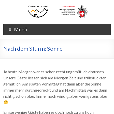
Zum
Inhalt
wechseln
Chamanna
Chamanna
Menü
Jenatsch
Jenatsch
CAS
Nach dem Sturm: Sonne
Ja heute Morgen war es schon recht ungemütlich draussen.
Unsere Gäste liessen sich am Morgen Zeit und frühstückten
gemütlich. Am späten Vormittag hat dann aber die Sonne
immer mehr durchgedrückt und am Nachmittag war es dann
richtig schön blau. Immer noch windig, aber wenigstens blau
Einige wenige Gäste haben es doch noch zu uns hoch