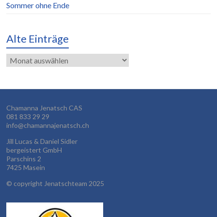
Sommer ohne Ende
Alte Einträge
Alte
Einträge
Chamanna Jenatsch CAS
081 833 29 29
info@chamannajenatsch.ch
Jill Lucas & Daniel Sidler
bergeistert GmbH
Parschins 2
7425 Masein
©
copyright Jenatschteam 2025