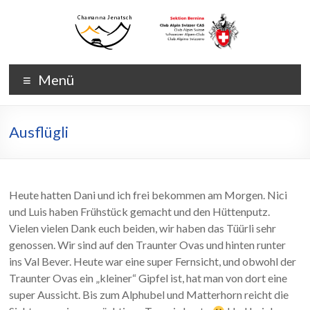
Zum
Inhalt
wechseln
Chamanna
Chamanna
Menü
Jenatsch
Jenatsch
CAS
Ausflügli
Heute hatten Dani und ich frei bekommen am Morgen. Nici
und Luis haben Frühstück gemacht und den Hüttenputz.
Vielen vielen Dank euch beiden, wir haben das Tüürli sehr
genossen. Wir sind auf den Traunter Ovas und hinten runter
ins Val Bever. Heute war eine super Fernsicht, und obwohl der
Traunter Ovas ein „kleiner“ Gipfel ist, hat man von dort eine
super Aussicht. Bis zum Alphubel und Matterhorn reicht die