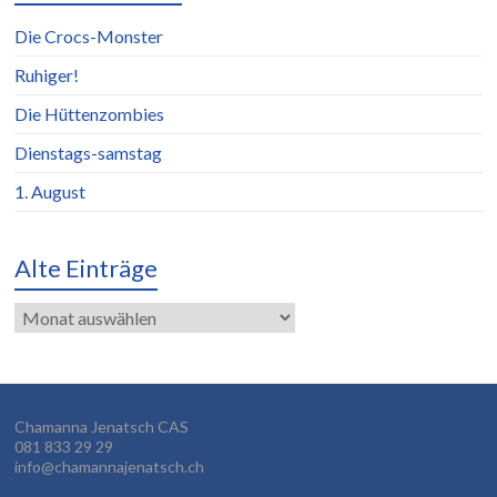
Die Crocs-Monster
Ruhiger!
Die Hüttenzombies
Dienstags-samstag
1. August
Alte Einträge
Alte
Einträge
Chamanna Jenatsch CAS
081 833 29 29
info@chamannajenatsch.ch