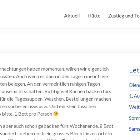
Aktuell
Hütte
Zustieg und To
ernachtungen haben momentan, wären wir eigentlich
Let
üssten. Auch wenn es dann in den Lagern mehr freie
etten belegen. An den vermeintlich ruhigen Tagen
Dien
house nicht schaffen. Richtig viel Kuchen backen fürs
1. A
für die Tagessuppen, Waschen, Bestellungen machen
en sortieren usw. usw. Und ein klein bisschen
Weit
 bitte, 1 Bett pro Person
Somm
en aber auch schon gebacken fürs Wochenende. 8 Brot
Sams
wandert soeben noch ein grosses Blech Linzertorte in