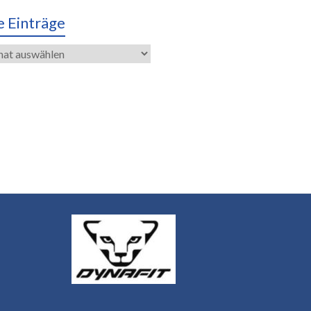
e Einträge
räge