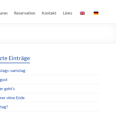
uren
Reservation
Kontakt
Links
zte Einträge
stags-samstag
ugust
er geht’s
er ohne Ende
tag?