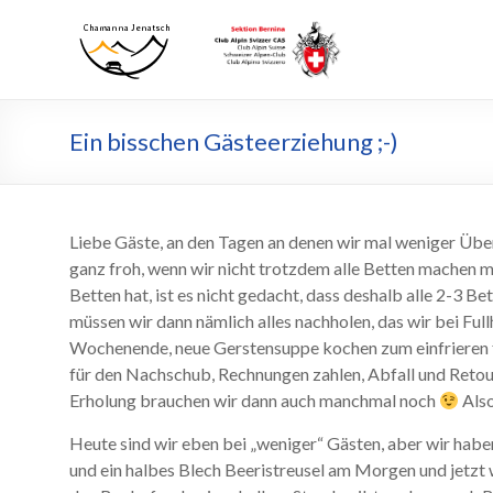
Zum
Inhalt
Chamanna
Chamanna
wechseln
Jenatsch
Jenatsch
CAS
Ein bisschen Gästeerziehung ;-)
Liebe Gäste, an den Tagen an denen wir mal weniger Üb
ganz froh, wenn wir nicht trotzdem alle Betten machen m
Betten hat, ist es nicht gedacht, dass deshalb alle 2-3 B
müssen wir dann nämlich alles nachholen, das wir bei Full
Wochenende, neue Gerstensuppe kochen zum einfrieren 
für den Nachschub, Rechnungen zahlen, Abfall und Retour
Erholung brauchen wir dann auch manchmal noch
Also
Heute sind wir eben bei „weniger“ Gästen, aber wir hab
und ein halbes Blech Beeristreusel am Morgen und jetzt 