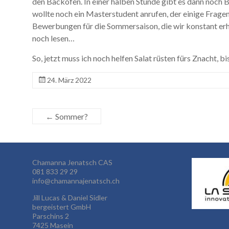
den Backofen. In einer halben Stunde gibt es dann noch 
wollte noch ein Masterstudent anrufen, der einige Fragen
Bewerbungen für die Sommersaison, die wir konstant erh
noch lesen…
So, jetzt muss ich noch helfen Salat rüsten fürs Znacht, 
24. März 2022
←
Sommer?
Chamanna Jenatsch CAS
081 833 29 29
info@chamannajenatsch.ch
Jill Lucas & Daniel Sidler
bergeistert GmbH
Parschins 2
7425 Masein