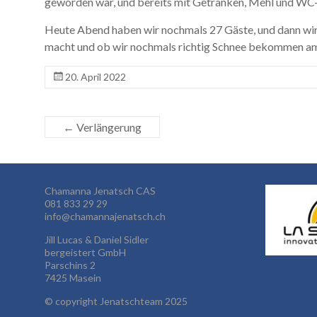
geworden war, und bereits mit Getränken, Mehl und WC
Heute Abend haben wir nochmals 27 Gäste, und dann wir
macht und ob wir nochmals richtig Schnee bekommen 
20. April 2022
←
Verlängerung
Chamanna Jenatsch CAS
081 833 29 29
info@chamannajenatsch.ch
Jill Lucas & Daniel Sidler
bergeistert GmbH
Parschins 2
7425 Masein
©
copyright Jenatschteam 2025