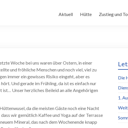
Aktuell
Hütte
Zustieg und To
etzte Woche bei uns waren über Ostern, in einer
Let
llte und fröhliche Menschen und noch viel, viel zu
gen immer ein gewisses Risiko eingeht, aber es
Die 
ört. Und gerade im Frühling, da ist es einfach nur
Dien
t ist… Unser herzliches Beileid an alle Angehörigen
1. A
Weit
m Hüttenwusel, da die meisten Gäste noch eine Nacht
o dass wir gemütlich Kaffee und Yoga auf der Terrasse
Somm
it neuem Mineral, das nach dem Wochenende knapp