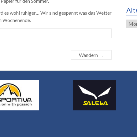
-Papier für den Sommer.
Alt
d es wohl ruhiger… Wir sind gespannt was das Wetter
am Wochenende.
Alte
Eint
Wandern
→