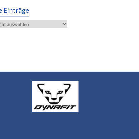
e Einträge
räge