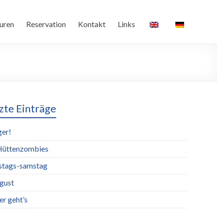
uren
Reservation
Kontakt
Links
zte Einträge
ger!
Hüttenzombies
stags-samstag
ugust
er geht’s