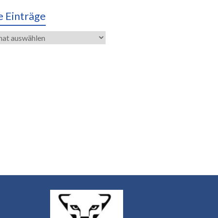
e Einträge
räge