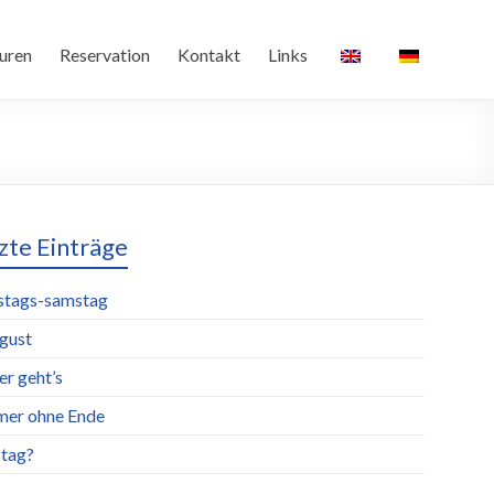
uren
Reservation
Kontakt
Links
zte Einträge
stags-samstag
ugust
er geht’s
er ohne Ende
tag?