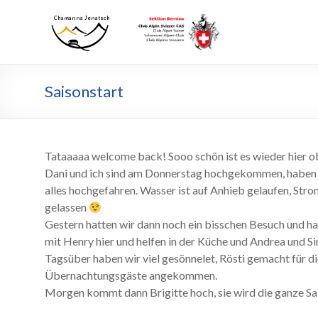
Zum
Inhalt
Chamanna
Chamanna
wechseln
Jenatsch
Jenatsch
CAS
Saisonstart
Tataaaaa welcome back! Sooo schön ist es wieder hier o
Dani und ich sind am Donnerstag hochgekommen, haben e
alles hochgefahren. Wasser ist auf Anhieb gelaufen, Stro
gelassen
Gestern hatten wir dann noch ein bisschen Besuch und h
mit Henry hier und helfen in der Küche und Andrea und S
Tagsüber haben wir viel gesönnelet, Rösti gemacht für di
Übernachtungsgäste angekommen.
Morgen kommt dann Brigitte hoch, sie wird die ganze Sai