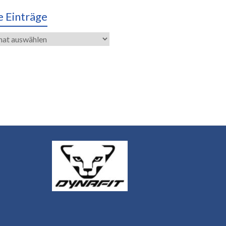
e Einträge
räge