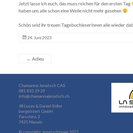
Jetzt lasse ich euch, das muss reichen für den ersten Tag
haben uns alle schon eine Weile nicht mehr gesehen
Schön seid ihr treuen TagebuchleserInnen alle wieder d
24. Juni 2023
←
Adieu
Chamanna Jenatsch CAS
081 833 29 29
info@chamannajenatsch.ch
Jill Lucas & Daniel Sidler
bergeistert GmbH
Parschins 2
7425 Masein
©
copyright Jenatschteam 2025