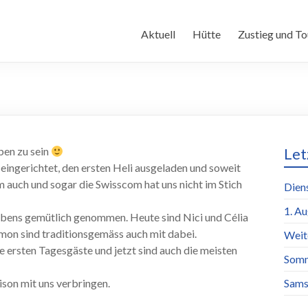
Aktuell
Hütte
Zustieg und To
ben zu sein
Let
ingerichtet, den ersten Heli ausgeladen und soweit
m auch und sogar die Swisscom hat uns nicht im Stich
Dien
1. A
abens gemütlich genommen. Heute sind Nici und Célia
imon sind traditionsgemäss auch mit dabei.
Weit
e ersten Tagesgäste und jetzt sind auch die meisten
Somm
son mit uns verbringen.
Sams