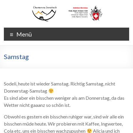
Zum
Inhalt
wechseln
Chamanna
Chamanna
Menü
Jenatsch
Jenatsch
CAS
Samstag
Sodeli, heute ist wieder Samstag. Richtig Samstag, nicht
Donnerstag-Samstag
Es sind aber ein bisschen weniger als am Donnerstag, da das
Wetter nicht gaaanz so schön ist.
Obwohl es gestern ein bisschen ruhiger war, sind wir alle ein
bisschen müde heute. Wir probieren mit Kaffee, Ingwertee,
Cola etc. uns ein bisschen wachzupushen
Alicia und ich