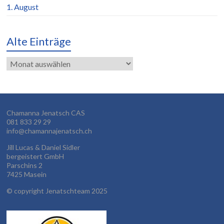
1. August
Alte Einträge
Alte
Einträge
Chamanna Jenatsch CAS
081 833 29 29
info@chamannajenatsch.ch
Jill Lucas & Daniel Sidler
bergeistert GmbH
Parschins 2
7425 Masein
©
copyright Jenatschteam 2025