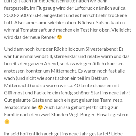
Luft gilt auch für die Jenatschhütte haben wir dann
festgestellt. Im Flugzeug wird der Luftdruck nämlich auf ca.
2000-2500 m ü.M. eingestellt und es herrscht sehr trockene
Luft. Also same same wie hier oben. Nächste Saison kaufen
wir mal Tomatensaft und machen ein Test hier oben. Vielleicht
wird das der neue Renner
Und dann noch kurz der Rückblick zum Silvesterabend: Es
war für einmal windstill, sternenklar und relativ warm und das
bereits den ganzen Abend, so dass wir gemütlich draussen
anstossen konnten um Mitternacht. Es waren noch fast alle
wach (und nicht wie sonst schon ein teil im Bett um
Mitternacht) und so waren wir ca. 40 Leute draussen mit
Glühmost und Fackeln: ein richtig schöner Start ins neue Jahr!
Gut gelaunte Gäste und auch ein gut gelauntes Team, resp.
Jenatschfamilie
Auch Larissa gehört jetzt richtig zur
Familie nach dem zwei Stunden Vegi-Burger-Einsatz gestern
Ihr seid hoffentlich auch gut ins neue Jahr gestartet! Liebe