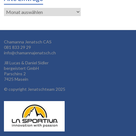
Alte
Einträge
Chamanna Jenatsch CAS
081 833 29 29
info@chamannajenatsch.ch
Jill Lucas & Daniel Sidler
bergeistert GmbH
Parschins 2
7425 Masein
©
copyright Jenatschteam 2025