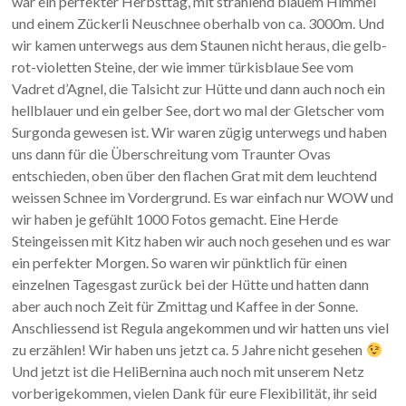
war ein perfekter Herbsttag, mit strahlend blauem Himmel
und einem Zückerli Neuschnee oberhalb von ca. 3000m. Und
wir kamen unterwegs aus dem Staunen nicht heraus, die gelb-
rot-violetten Steine, der wie immer türkisblaue See vom
Vadret d’Agnel, die Talsicht zur Hütte und dann auch noch ein
hellblauer und ein gelber See, dort wo mal der Gletscher vom
Surgonda gewesen ist. Wir waren zügig unterwegs und haben
uns dann für die Überschreitung vom Traunter Ovas
entschieden, oben über den flachen Grat mit dem leuchtend
weissen Schnee im Vordergrund. Es war einfach nur WOW und
wir haben je gefühlt 1000 Fotos gemacht. Eine Herde
Steingeissen mit Kitz haben wir auch noch gesehen und es war
ein perfekter Morgen. So waren wir pünktlich für einen
einzelnen Tagesgast zurück bei der Hütte und hatten dann
aber auch noch Zeit für Zmittag und Kaffee in der Sonne.
Anschliessend ist Regula angekommen und wir hatten uns viel
zu erzählen! Wir haben uns jetzt ca. 5 Jahre nicht gesehen
Und jetzt ist die HeliBernina auch noch mit unserem Netz
vorberigekommen, vielen Dank für eure Flexibilität, ihr seid