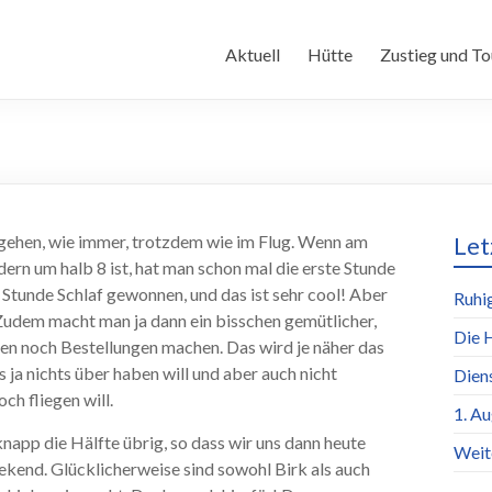
Aktuell
Hütte
Zustieg und To
rgehen, wie immer, trotzdem wie im Flug. Wenn am
Let
ern um halb 8 ist, hat man schon mal die erste Stunde
e Stunde Schlaf gewonnen, und das ist sehr cool! Aber
Ruhi
 Zudem macht man ja dann ein bisschen gemütlicher,
Die 
en noch Bestellungen machen. Das wird je näher das
a nichts über haben will und aber auch nicht
Dien
h fliegen will.
1. A
napp die Hälfte übrig, so dass wir uns dann heute
Weit
kend. Glücklicherweise sind sowohl Birk als auch