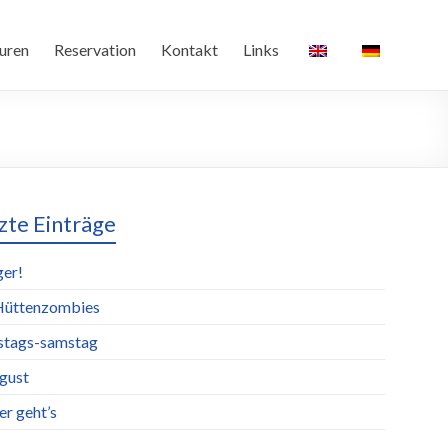
uren
Reservation
Kontakt
Links
zte Einträge
ger!
Hüttenzombies
stags-samstag
ugust
er geht’s