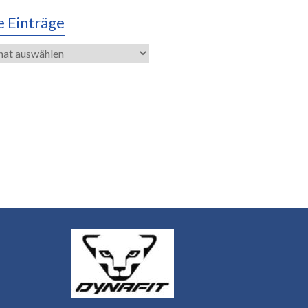
e Einträge
räge