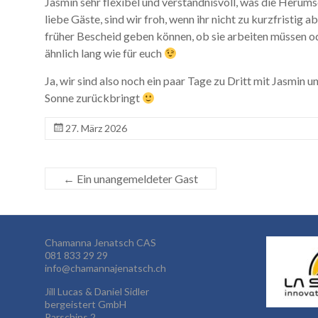
Jasmin sehr flexibel und verständnisvoll, was die Herum
liebe Gäste, sind wir froh, wenn ihr nicht zu kurzfristig
früher Bescheid geben können, ob sie arbeiten müssen oder
ähnlich lang wie für euch
Ja, wir sind also noch ein paar Tage zu Dritt mit Jasmin 
Sonne zurückbringt
27. März 2026
←
Ein unangemeldeter Gast
Chamanna Jenatsch CAS
081 833 29 29
info@chamannajenatsch.ch
Jill Lucas & Daniel Sidler
bergeistert GmbH
Parschins 2