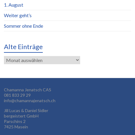
1. August
Weiter geht’s
Sommer ohne Ende
Alte Einträge
Alte
Einträge
Chamanna Jenatsch CAS
081 833 29 29
info@chamannajenatsch.ch
Jill Lucas & Daniel Sidler
bergeistert GmbH
Parschins 2
7425 Masein