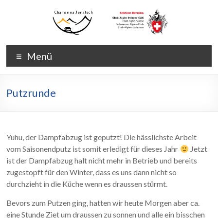
Zum
Inhalt
wechseln
Chamanna
Chamanna
Menü
Jenatsch
Jenatsch
CAS
Putzrunde
Yuhu, der Dampfabzug ist geputzt! Die hässlichste Arbeit
vom Saisonendputz ist somit erledigt für dieses Jahr
Jetzt
ist der Dampfabzug halt nicht mehr in Betrieb und bereits
zugestopft für den Winter, dass es uns dann nicht so
durchzieht in die Küche wenn es draussen stürmt.
Bevors zum Putzen ging, hatten wir heute Morgen aber ca.
eine Stunde Ziet um draussen zu sonnen und alle ein bisschen