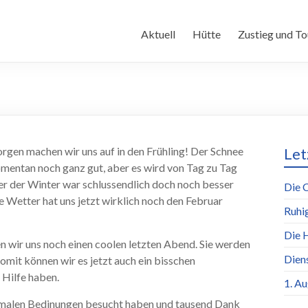
Aktuell
Hütte
Zustieg und To
rgen machen wir uns auf in den Frühling! Der Schnee
Let
omentan noch ganz gut, aber es wird von Tag zu Tag
er der Winter war schlussendlich doch noch besser
Die 
e Wetter hat uns jetzt wirklich noch den Februar
Ruhi
Die 
 wir uns noch einen coolen letzten Abend. Sie werden
Dien
mit können wir es jetzt auch ein bisschen
 Hilfe haben.
1. A
ptimalen Bedinungen besucht haben und tausend Dank