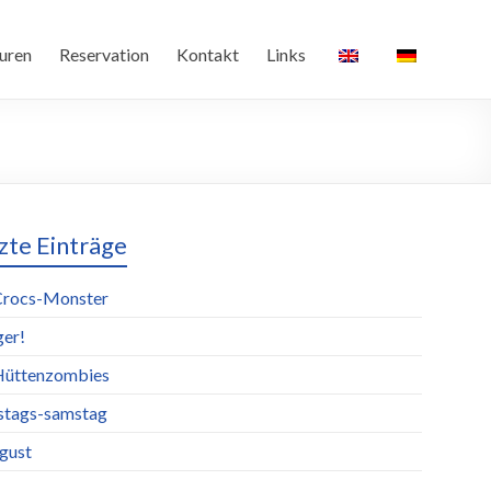
uren
Reservation
Kontakt
Links
zte Einträge
Crocs-Monster
ger!
Hüttenzombies
stags-samstag
ugust