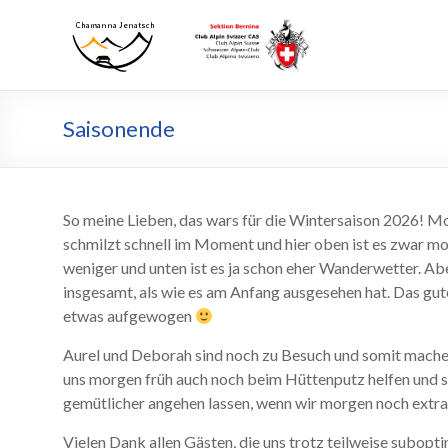
Zum
Inhalt
Chamanna
Chamanna
wechseln
Jenatsch
Jenatsch
CAS
Saisonende
So meine Lieben, das wars für die Wintersaison 2026! Mo
schmilzt schnell im Moment und hier oben ist es zwar m
weniger und unten ist es ja schon eher Wanderwetter. Ab
insgesamt, als wie es am Anfang ausgesehen hat. Das gut
etwas aufgewogen
Aurel und Deborah sind noch zu Besuch und somit machen
uns morgen früh auch noch beim Hüttenputz helfen und so
gemütlicher angehen lassen, wenn wir morgen noch extra
Vielen Dank allen Gästen, die uns trotz teilweise subo