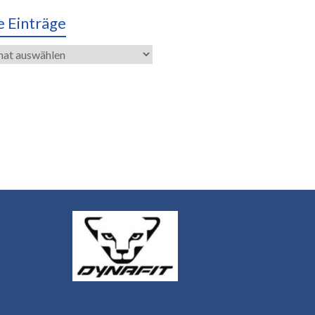
e Einträge
räge