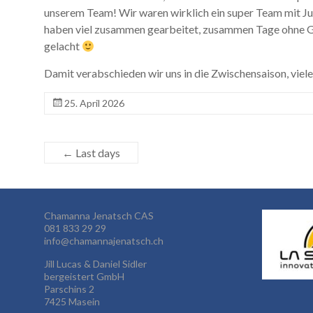
unserem Team! Wir waren wirklich ein super Team mit Jud
haben viel zusammen gearbeitet, zusammen Tage ohne G
gelacht
Damit verabschieden wir uns in die Zwischensaison, vielen
25. April 2026
←
Last days
Chamanna Jenatsch CAS
081 833 29 29
info@chamannajenatsch.ch
Jill Lucas & Daniel Sidler
bergeistert GmbH
Parschins 2
7425 Masein