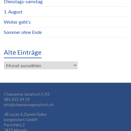
Dienstags-samstag
1. August
Weiter geht’s
Sommer ohne Ende
Alte Einträge
Alte
Einträge
Chamanna Jenatsch CAS
081 833 29 29
info@chamannajenatsch.ch
Jill Lucas & Daniel Sidler
bergeistert GmbH
Parschins 2
7425 Masein