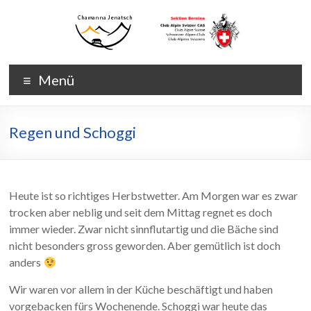
Zum
Inhalt
wechseln
Chamanna
Chamanna
Menü
Jenatsch
Jenatsch
CAS
Regen und Schoggi
Heute ist so richtiges Herbstwetter. Am Morgen war es zwar
trocken aber neblig und seit dem Mittag regnet es doch
immer wieder. Zwar nicht sinnflutartig und die Bäche sind
nicht besonders gross geworden. Aber gemütlich ist doch
anders
Wir waren vor allem in der Küche beschäftigt und haben
vorgebacken fürs Wochenende. Schoggi war heute das