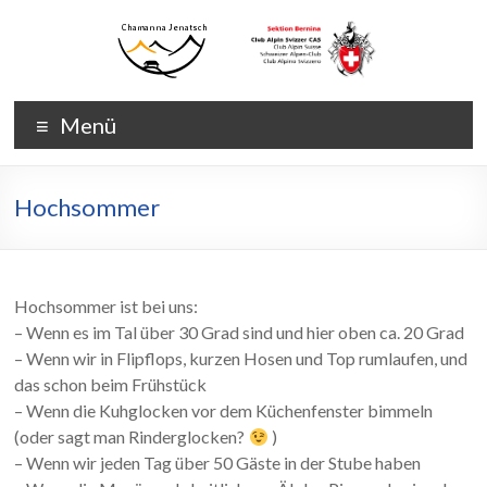
Zum
Inhalt
wechseln
Chamanna
Chamanna
Menü
Jenatsch
Jenatsch
CAS
Hochsommer
Hochsommer ist bei uns:
– Wenn es im Tal über 30 Grad sind und hier oben ca. 20 Grad
– Wenn wir in Flipflops, kurzen Hosen und Top rumlaufen, und
das schon beim Frühstück
– Wenn die Kuhglocken vor dem Küchenfenster bimmeln
(oder sagt man Rinderglocken?
)
– Wenn wir jeden Tag über 50 Gäste in der Stube haben