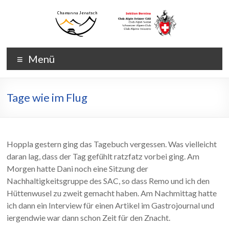
Zum
Inhalt
wechseln
Chamanna
Chamanna
Menü
Jenatsch
Jenatsch
CAS
Tage wie im Flug
Hoppla gestern ging das Tagebuch vergessen. Was vielleicht
daran lag, dass der Tag gefühlt ratzfatz vorbei ging. Am
Morgen hatte Dani noch eine Sitzung der
Nachhaltigkeitsgruppe des SAC, so dass Remo und ich den
Hüttenwusel zu zweit gemacht haben. Am Nachmittag hatte
ich dann ein Interview für einen Artikel im Gastrojournal und
iergendwie war dann schon Zeit für den Znacht.