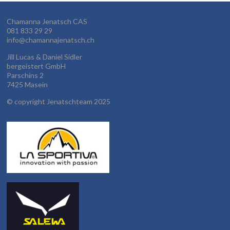
Chamanna Jenatsch CAS
081 833 29 29
info@chamannajenatsch.ch
Jill Lucas & Daniel Sidler
bergeistert GmbH
Parschins 2
7425 Masein
©
copyright Jenatschteam 2025