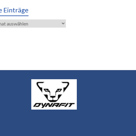
e Einträge
räge