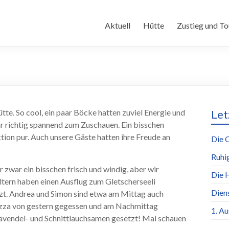
Aktuell
Hütte
Zustieg und To
te. So cool, ein paar Böcke hatten zuviel Energie und
Let
 richtig spannend zum Zuschauen. Ein bisschen
ion pur. Auch unsere Gäste hatten ihre Freude an
Die 
Ruhi
 zwar ein bisschen frisch und windig, aber wir
Die 
tern haben einen Ausflug zum Gletscherseeli
Dien
etzt. Andrea und Simon sind etwa am Mittag auch
za von gestern gegessen und am Nachmittag
1. A
Lavendel- und Schnittlauchsamen gesetzt! Mal schauen