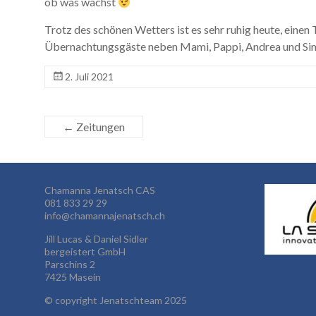
ob was wächst
Trotz des schönen Wetters ist es sehr ruhig heute, einen
Übernachtungsgäste neben Mami, Pappi, Andrea und S
2. Juli 2021
←
Zeitungen
Chamanna Jenatsch CAS
081 833 29 29
info@chamannajenatsch.ch
Jill Lucas & Daniel Sidler
bergeistert GmbH
Parschins 2
7425 Masein
©
copyright Jenatschteam 2025