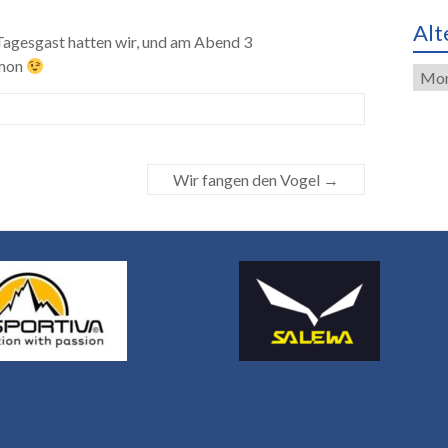
Alt
 Tagesgast hatten wir, und am Abend 3
imon
Alte
Eint
Wir fangen den Vogel
→