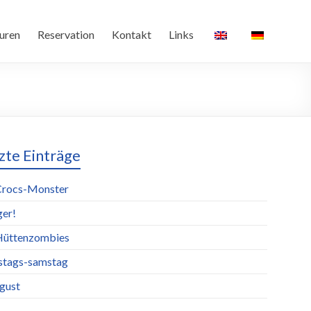
uren
Reservation
Kontakt
Links
zte Einträge
Crocs-Monster
ger!
Hüttenzombies
stags-samstag
ugust