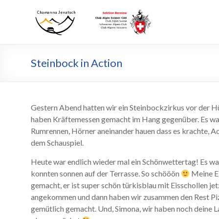
Zum
Inhalt
Chamanna
Chamanna
wechseln
Jenatsch
Jenatsch
CAS
Steinbock in Action
Gestern Abend hatten wir ein Steinbockzirkus vor der Hüt
haben Kräftemessen gemacht im Hang gegenüber. Es war
Rumrennen, Hörner aneinander hauen dass es krachte, Act
dem Schauspiel.
Heute war endlich wieder mal ein Schönwettertag! Es war
konnten sonnen auf der Terrasse. So schööön
Meine El
gemacht, er ist super schön türkisblau mit Eisschollen j
angekommen und dann haben wir zusammen den Rest Piz
gemütlich gemacht. Und, Simona, wir haben noch deine 