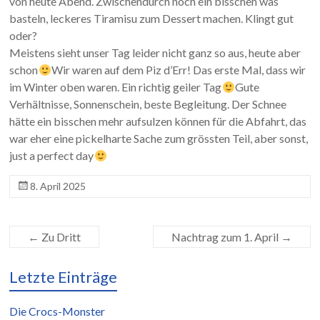
von heute Abend. Zwischendurch noch ein bisschen was
basteln, leckeres Tiramisu zum Dessert machen. Klingt gut
oder?
Meistens sieht unser Tag leider nicht ganz so aus, heute aber
schon
Wir waren auf dem Piz d’Err! Das erste Mal, dass wir
im Winter oben waren. Ein richtig geiler Tag
Gute
Verhältnisse, Sonnenschein, beste Begleitung. Der Schnee
hätte ein bisschen mehr aufsulzen können für die Abfahrt, das
war eher eine pickelharte Sache zum grössten Teil, aber sonst,
just a perfect day
8. April 2025
←
Zu Dritt
Nachtrag zum 1. April
→
Letzte Einträge
Die Crocs-Monster