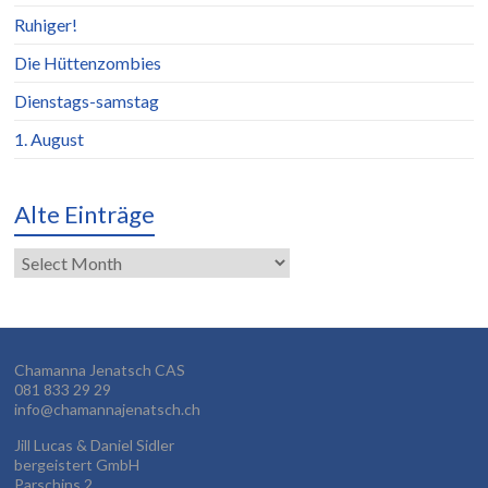
Ruhiger!
Die Hüttenzombies
Dienstags-samstag
1. August
Alte Einträge
Alte
Einträge
Chamanna Jenatsch CAS
081 833 29 29
info@chamannajenatsch.ch
Jill Lucas & Daniel Sidler
bergeistert GmbH
Parschins 2