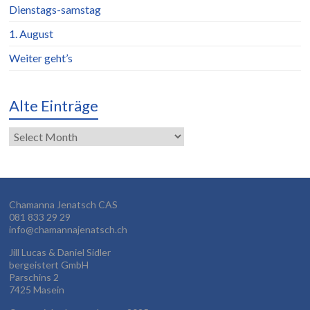
Dienstags-samstag
1. August
Weiter geht’s
Alte Einträge
Alte
Einträge
Chamanna Jenatsch CAS
081 833 29 29
info@chamannajenatsch.ch
Jill Lucas & Daniel Sidler
bergeistert GmbH
Parschins 2
7425 Masein